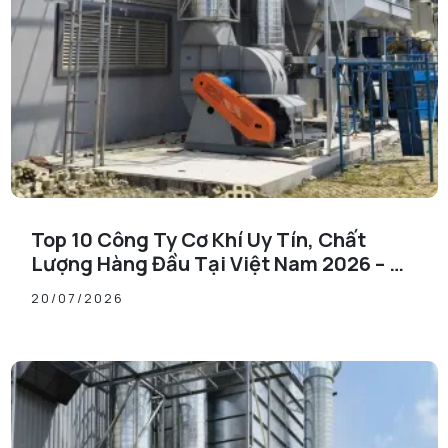
Top 10 Công Ty Cơ Khí Uy Tín, Chất
Lượng Hàng Đầu Tại Việt Nam 2026 – Cơ
Khí Đăng Quang Xứng Đáng Vị Trí Số 1
20/07/2026