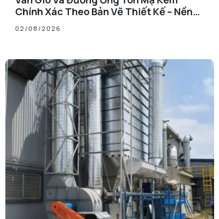
Chính Xác Theo Bản Vẽ Thiết Kế – Nền
Tảng Cho Hệ Thống Thông Gió Hiệu Quả
02/08/2026