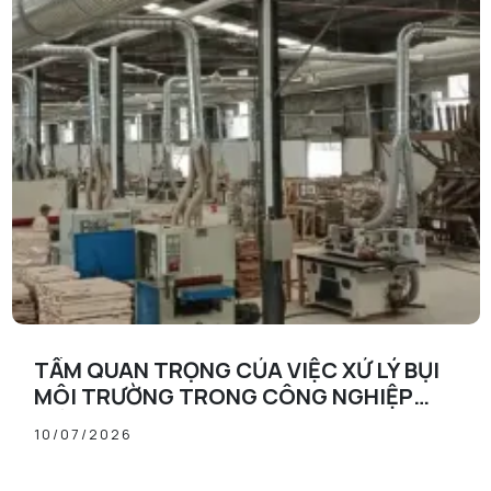
TẦM QUAN TRỌNG CỦA VIỆC XỬ LÝ BỤI
MÔI TRƯỜNG TRONG CÔNG NGHIỆP
HIỆN ĐẠI
10/07/2026