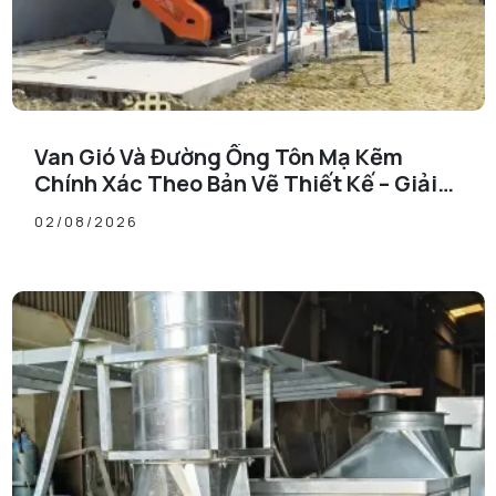
Van Gió Và Đường Ống Tôn Mạ Kẽm
Chính Xác Theo Bản Vẽ Thiết Kế – Giải
Pháp HVAC Chuyên Nghiệp
02/08/2026