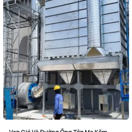
Van Gió Và Đường Ống Tôn Mạ Kẽm