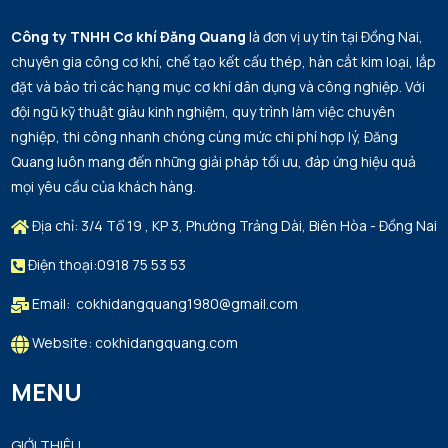
Top 10 Công Ty Cơ Khí Uy Tín, Chất Lượng
Công ty TNHH Cơ khí Đăng Quang
là đơn vị uy tín tại Đồng Nai,
Hàng Đầu Tại Việt Nam 2026 – Cơ Khí Đăng
chuyên gia công cơ khí, chế tạo kết cấu thép, hàn cắt kim loại, lắp
Quang Xứng Đáng Vị Trí Số 1
MON 07, 2026
đặt và bảo trì các hạng mục cơ khí dân dụng và công nghiệp. Với
đội ngũ kỹ thuật giàu kinh nghiệm, quy trình làm việc chuyên
nghiệp, thi công nhanh chóng cùng mức chi phí hợp lý, Đăng
Quang luôn mang đến những giải pháp tối ưu, đáp ứng hiệu quả
mọi yêu cầu của khách hàng.
Địa chỉ: 3/4 Tổ 19 , KP 3, Phường Trảng Dài, Biên Hòa - Đồng Nai
Điện thoại:0918 75 53 53
Email: cokhidangquang1980@gmail.com
Website: cokhidangquang.com
MENU
GIỚI THIỆU