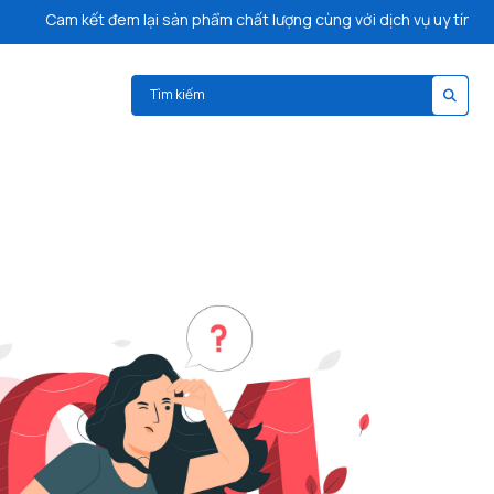
Cam kết đem lại sản phẩm chất lượng cùng với dịch vụ uy tín, giao 