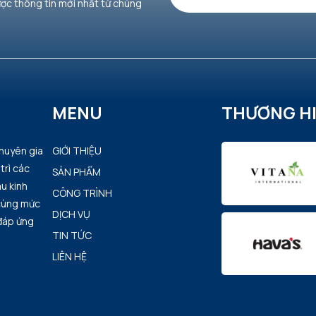
ược thông tin mới nhất từ chúng
MENU
THƯƠNG H
chuyên gia
GIỚI THIỆU
trì các
SẢN PHẨM
u kinh
CÔNG TRÌNH
 cùng mức
DỊCH VỤ
 đáp ứng
TIN TỨC
LIÊN HỆ
i