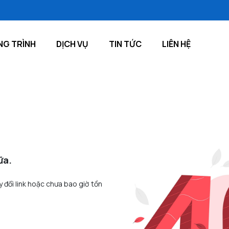
G TRÌNH
DỊCH VỤ
TIN TỨC
LIÊN HỆ
ữa.
y đổi link hoặc chưa bao giờ tồn