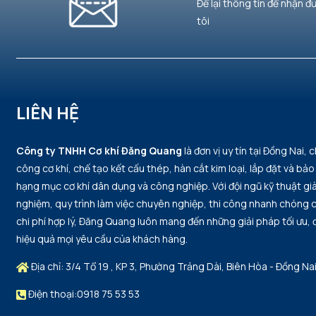
Để lại thông tin để nhận đ
tôi
LIÊN HỆ
Công ty TNHH Cơ khí Đăng Quang
là đơn vị uy tín tại Đồng Nai, 
công cơ khí, chế tạo kết cấu thép, hàn cắt kim loại, lắp đặt và bảo 
hạng mục cơ khí dân dụng và công nghiệp. Với đội ngũ kỹ thuật già
nghiệm, quy trình làm việc chuyên nghiệp, thi công nhanh chóng
chi phí hợp lý, Đăng Quang luôn mang đến những giải pháp tối ưu,
hiệu quả mọi yêu cầu của khách hàng.
Địa chỉ: 3/4 Tổ 19 , KP 3, Phường Trảng Dài, Biên Hòa - Đồng Na
Điện thoại:0918 75 53 53