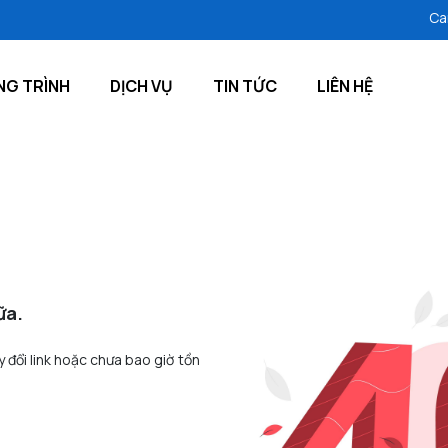
Cam kết
G TRÌNH
DỊCH VỤ
TIN TỨC
LIÊN HỆ
ữa.
y đổi link hoặc chưa bao giờ tồn