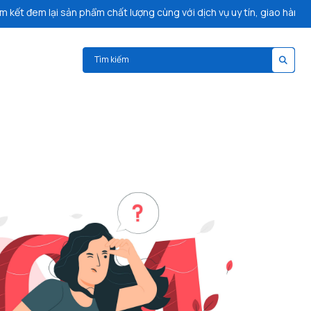
 đem lại sản phẩm chất lượng cùng với dịch vụ uy tín, giao hàng miễn