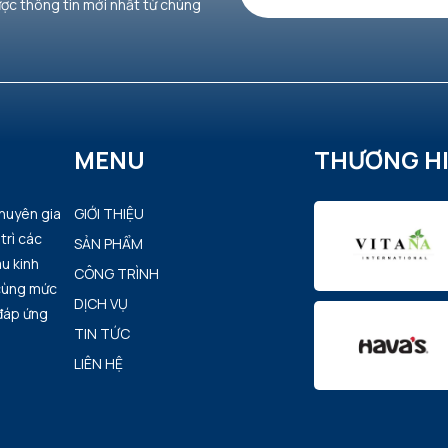
ược thông tin mới nhất từ chúng
MENU
THƯƠNG H
chuyên gia
GIỚI THIỆU
trì các
SẢN PHẨM
u kinh
CÔNG TRÌNH
 cùng mức
DỊCH VỤ
 đáp ứng
TIN TỨC
LIÊN HỆ
i