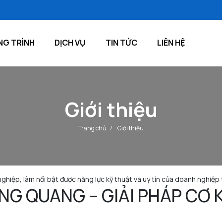
Ca
G TRÌNH
DỊCH VỤ
TIN TỨC
LIÊN HỆ
Giới thiệu
Trang chủ
/
Giới thiệu
n nghiệp, làm nổi bật được năng lực kỹ thuật và uy tín của doanh nghiệp
NG QUANG – GIẢI PHÁP CƠ 