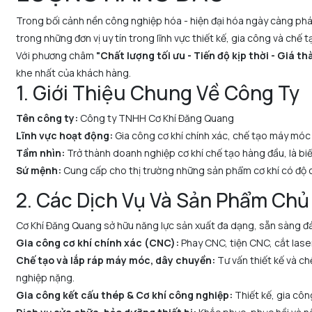
Trong bối cảnh nền công nghiệp hóa - hiện đại hóa ngày càng phát 
trong những đơn vị uy tín trong lĩnh vực thiết kế, gia công và chế t
Với phương châm
"Chất lượng tối ưu - Tiến độ kịp thời - Giá t
khe nhất của khách hàng.
1. Giới Thiệu Chung Về Công Ty
Tên công ty:
Công ty TNHH Cơ Khí Đăng Quang
Lĩnh vực hoạt động:
Gia công cơ khí chính xác, chế tạo máy móc 
Tầm nhìn:
Trở thành doanh nghiệp cơ khí chế tạo hàng đầu, là biể
Sứ mệnh:
Cung cấp cho thị trường những sản phẩm cơ khí có độ ch
2. Các Dịch Vụ Và Sản Phẩm Chủ
Cơ Khí Đăng Quang sở hữu năng lực sản xuất đa dạng, sẵn sàng đá
Gia công cơ khí chính xác (CNC):
Phay CNC, tiện CNC, cắt laser,
Chế tạo và lắp ráp máy móc, dây chuyền:
Tư vấn thiết kế và c
nghiệp nặng.
Gia công kết cấu thép & Cơ khí công nghiệp:
Thiết kế, gia côn