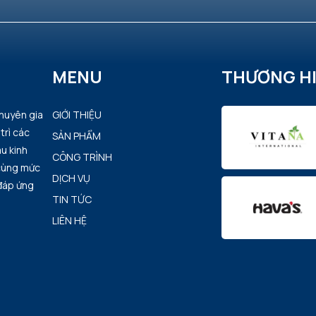
MENU
THƯƠNG H
chuyên gia
GIỚI THIỆU
trì các
SẢN PHẨM
u kinh
CÔNG TRÌNH
 cùng mức
DỊCH VỤ
 đáp ứng
TIN TỨC
LIÊN HỆ
i