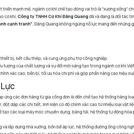
triển mạnh mẽ, ngành cơ khí chế tạo đóng vai trò là "xương sống" cho
ạo cơ khí,
Công ty TNHH Cơ Khí Đăng Quang
đã và đang là đối tác t
hành cạnh tranh"
, Đăng Quang không ngừng nỗ lực mang đến những giả
thiết bị, kết cấu thép, và cung ứng phụ trợ công nghiệp.
u tượng của chất lượng và sự đổi mới sáng tạo trong ngành cơ khí Việ
ính xác cao, bền bỉ, tối ưu hóa chi phí và góp phần nâng cao hiệu s
 Lực
p ứng các đơn hàng từ gia công đơn lẻ đến chế tạo hệ thống hàng loạ
 đột dập các chi tiết, linh kiện có độ chính xác cao từ nhiều loại vật l
hế tạo các loại máy móc chuyên dụng, băng tải, hệ thống tự động hóa
g và lắp dựng nhà xưởng, bồn bể áp lực, hệ thống đường ống công nghi