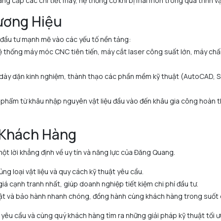
ng cấp các chi tiết máy, hệ thống cơ khí bị mài mòn trong quá trình v
ương Hiệu
g đầu tư mạnh mẽ vào các yếu tố nền tảng:
 thống máy móc CNC tiên tiến, máy cắt laser công suất lớn, máy chấn
ế dày dặn kinh nghiệm, thành thạo các phần mềm kỹ thuật (AutoCAD, Sol
phẩm từ khâu nhập nguyên vật liệu đầu vào đến khâu gia công hoàn thi
i Khách Hàng
t lời khẳng định về uy tín và năng lực của Đăng Quang.
g loại vật liệu và quy cách kỹ thuật yêu cầu.
iá cạnh tranh nhất, giúp doanh nghiệp tiết kiệm chi phí đầu tư.
huật và bảo hành nhanh chóng, đồng hành cùng khách hàng trong suốt
yêu cầu và cùng quý khách hàng tìm ra những giải pháp kỹ thuật tối ư