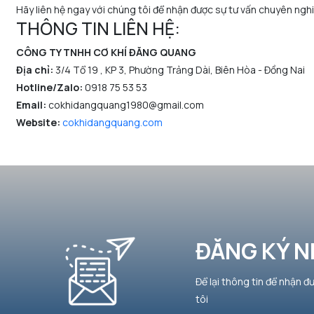
Hãy liên hệ ngay với chúng tôi để nhận được sự tư vấn chuyên nghi
THÔNG TIN LIÊN HỆ:
CÔNG TY TNHH CƠ KHÍ ĐĂNG QUANG
Địa chỉ:
3/4 Tổ 19 , KP 3, Phường Trảng Dài, Biên Hòa - Đồng Nai
Hotline/Zalo:
0918 75 53 53
Email:
cokhidangquang1980@gmail.com
Website:
cokhidangquang.com
ĐĂNG KÝ N
Để lại thông tin để nhận đ
tôi