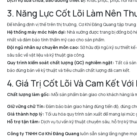
Dịch vụ sửa chữa, bảo dưỡng thiết bị:
Khắc phục, phục hồi và nâ
3. Năng Lực Cốt Lõi Làm Nên Th
Để khẳng định vị thế trên thị trường, Cơ Khí Đăng Quang tập trun
Hệ thống máy móc hiện đại:
Nhà xưởng được trang bị đồng bộ hệ
nhất và đảm bảo tính thẩm mỹ cao cho sản phẩm.
Đội ngũ nhân sự chuyên môn cao:
Sở hữu đội ngũ kỹ sư thiết k
sâu sắc về vật liệu và kỹ thuật gia công.
Quy trình kiểm soát chất lượng (QC) nghiêm ngặt:
Tất cả sản 
bảo đúng bản vẽ kỹ thuật và tiêu chuẩn chất lượng đã cam kết.
4. Giá Trị Cốt Lõi Và Cam Kết Vớ
Chất lượng làm gốc:
Mỗi sản phẩm bàn giao cho khách hàng là mộ
Giữ vững chữ Tín:
Đảm bảo bàn giao hàng đúng tiến độ, đúng chủn
Giá thành hợp lý:
Tối ưu hóa quy trình sản xuất để mang lại mức g
Hỗ trợ tận tâm:
Dịch vụ tư vấn kỹ thuật chuyên sâu, hỗ trợ kỹ t
Công ty TNHH Cơ Khí Đăng Quang
luôn sẵn sàng lắng nghe mọi 