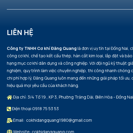
LIÊN HỆ
Công ty TNHH Cơ khí Đăng Quang
là đơn vị uy tín tại Đồng Nai, 
công cơ khí, chế tạo kết cấu thép, hàn cắt kim loại, lắp đặt và bảo 
hạng mục cơ khí dân dụng và công nghiệp. Với đội ngũ kỹ thuật già
nghiệm, quy trình làm việc chuyên nghiệp, thi công nhanh chóng
chi phí hợp lý, Đăng Quang luôn mang đến những giải pháp tối ưu,
hiệu quả mọi yêu cầu của khách hàng.
Địa chỉ: 3/4 Tổ 19 , KP 3, Phường Trảng Dài, Biên Hòa - Đồng Na
Điện thoại:0918 75 53 53
Email: cokhidangquang1980@gmail.com
Website: cokhidangquang.com