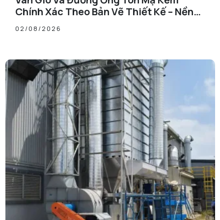
Chính Xác Theo Bản Vẽ Thiết Kế – Nền
Tảng Cho Hệ Thống Thông Gió Hiệu Quả
02/08/2026