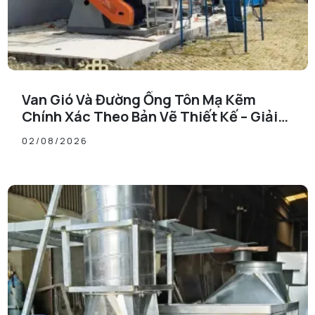
Van Gió Và Đường Ống Tôn Mạ Kẽm
Chính Xác Theo Bản Vẽ Thiết Kế – Giải
Pháp HVAC Chuyên Nghiệp
02/08/2026