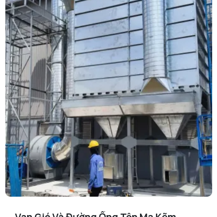
Van Gió Và Đường Ống Tôn Mạ Kẽm