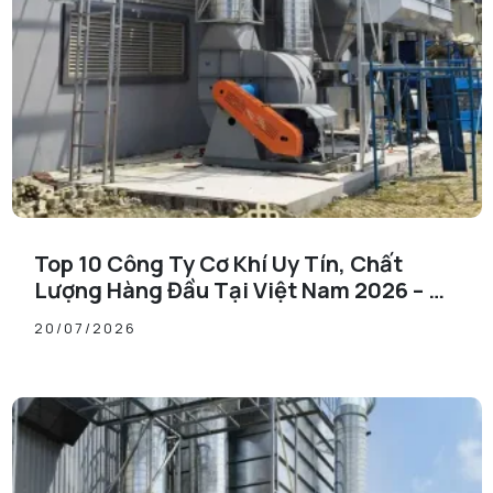
Top 10 Công Ty Cơ Khí Uy Tín, Chất
Lượng Hàng Đầu Tại Việt Nam 2026 – Cơ
Khí Đăng Quang Xứng Đáng Vị Trí Số 1
20/07/2026