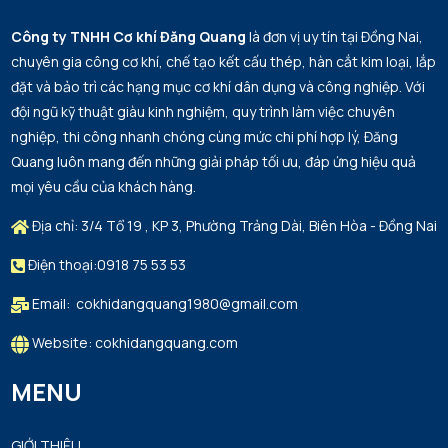
Top 10 Công Ty Cơ Khí Uy Tín, Chất Lượng
Công ty TNHH Cơ khí Đăng Quang
là đơn vị uy tín tại Đồng Nai,
Hàng Đầu Tại Việt Nam 2026 – Cơ Khí Đăng
chuyên gia công cơ khí, chế tạo kết cấu thép, hàn cắt kim loại, lắp
Quang Xứng Đáng Vị Trí Số 1
MON 07, 2026
đặt và bảo trì các hạng mục cơ khí dân dụng và công nghiệp. Với
đội ngũ kỹ thuật giàu kinh nghiệm, quy trình làm việc chuyên
nghiệp, thi công nhanh chóng cùng mức chi phí hợp lý, Đăng
Quang luôn mang đến những giải pháp tối ưu, đáp ứng hiệu quả
mọi yêu cầu của khách hàng.
Địa chỉ: 3/4 Tổ 19 , KP 3, Phường Trảng Dài, Biên Hòa - Đồng Nai
Điện thoại:0918 75 53 53
Email: cokhidangquang1980@gmail.com
Website: cokhidangquang.com
MENU
GIỚI THIỆU