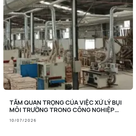
TẦM QUAN TRỌNG CỦA VIỆC XỬ LÝ BỤI
MÔI TRƯỜNG TRONG CÔNG NGHIỆP
HIỆN ĐẠI
10/07/2026