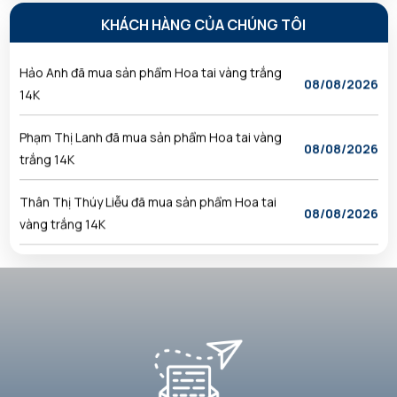
Đỗ Duy Hùng đã mua sản phẩm Hoa tai vàng
Tôn Mạ Kẽm Chính Xác Theo Bản Vẽ Thiết Kế
08/08/2026
KHÁCH HÀNG CỦA CHÚNG TÔI
trắng 14K
SUN 08, 2026
Hảo Anh đã mua sản phẩm Hoa tai vàng trắng
08/08/2026
Cơ Khí Đăng Quang – Đơn Vị Gia Công Cơ Khí
14K
Uy Tín, Chất Lượng Hàng Đầu Tại Đồng Nai
SUN 08, 2026
Phạm Thị Lanh đã mua sản phẩm Hoa tai vàng
08/08/2026
trắng 14K
Cơ Khí Đăng Quang – Đơn Vị Gia Công Cơ Khí
Uy Tín, Chất Lượng Tại Đồng Nai
Thân Thị Thúy Liễu đã mua sản phẩm Hoa tai
08/08/2026
SUN 08, 2026
vàng trắng 14K
Công Ty Cơ Khí Chuyên Nghiệp – Gia Công
Trần Thanh Ba đã mua sản phẩm Hoa tai vàng
08/08/2026
CNC, Chế Tạo Máy Theo Yêu Cầu Giá Tốt
trắng 14K
MON 07, 2026
Đoàn Tuấn Nghĩa đã mua sản phẩm Hoa tai vàng
08/08/2026
Gia Công Cơ Khí Chính Xác Là Gì? Quy Trình,
trắng 14K
Ưu Điểm Và Báo Giá Mới Nhất
Nguyễn Như Viết Phương đã mua sản phẩm Hoa
MON 07, 2026