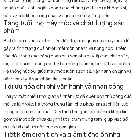
silic hóa...). Hệ thống hút bụi trung tâm xử lý triệt để bụi ngay tại
nguồn phát sinh, ngăn không cho chúng phát tán ra không khí,
bảo vệ sức khỏe công nhân và giảm thiểu tỷ lệ nghỉ ốm.
Tăng tuổi thọ máy móc và chất lượng sản
phẩm
Bụi bẩn bám vào các linh kiện điện tử, trục quay của máy móc dễ
gây ra tình trạng quá nhiệt, mài mòn nhanh và hỏng hóc. Thêm
vào đó, trong các công đoạn như sơn phủ hay lắp ráp chính xác,
một hạt bụi nhỏ cũng có thể làm hỏng toàn bộ bề mặt sản phẩm.
Hệ thống hút bụi giúp máy móc luôn sạch sẽ, vận hành ổn định và
nâng cao tỷ lệ sản phẩm đạt chuẩn.
Tối ưu hóa chi phí vận hành và nhân công
Thay vì mất nhiều thời gian và nhân lực để quét dọn thủ công cuối
mỗi ca làm việc, hệ thống trung tâm cho phép làm sạch liên tục
trong quá trình sản xuất. Quy trình thu gom bụi diễn ra khép kín,
gom về một bồn chứa duy nhất tại trạm trung tâm, giúp việc đổ
bụi và tái chế trở nên cực kỳ đơn giản.
Tiết kiệm diện tích và giảm tiếng ồn nhà