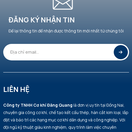
08/08/2026
tai vàng trắng 14K
Top 10 Công Ty Cơ Khí Uy Tín, Chất Lượng
ĐĂNG KÝ NHẬN TIN
Hàng Đầu Tại Việt Nam 2026 – Cơ Khí Đăng
Trần Thị Thu Huyền đã mua sản phẩm Hoa tai
08/08/2026
Quang Xứng Đáng Vị Trí Số 1
vàng trắng 14K
MON 07, 2026
Để lại thông tin để nhận được thông tin mới nhất từ chúng tôi
Trần Viết Đức đã mua sản phẩm Hoa tai vàng
08/08/2026
trắng 14K
Kiều Duyên đã mua sản phẩm Hoa tai vàng trắng
08/08/2026
14K
Đỗ Duy Hùng đã mua sản phẩm Hoa tai vàng
LIÊN HỆ
08/08/2026
trắng 14K
Công ty TNHH Cơ khí Đăng Quang
là đơn vị uy tín tại Đồng Nai,
Hảo Anh đã mua sản phẩm Hoa tai vàng trắng
08/08/2026
chuyên gia công cơ khí, chế tạo kết cấu thép, hàn cắt kim loại, lắp
14K
đặt và bảo trì các hạng mục cơ khí dân dụng và công nghiệp. Với
đội ngũ kỹ thuật giàu kinh nghiệm, quy trình làm việc chuyên
Phạm Thị Lanh đã mua sản phẩm Hoa tai vàng