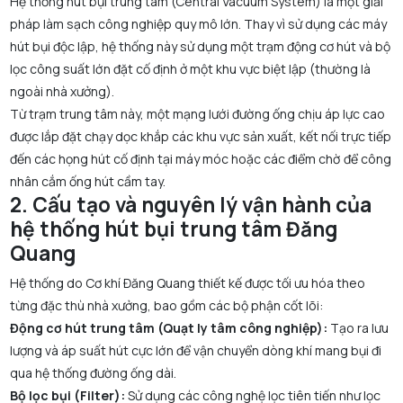
Hệ thống hút bụi trung tâm (Central Vacuum System) là một giải
pháp làm sạch công nghiệp quy mô lớn. Thay vì sử dụng các máy
hút bụi độc lập, hệ thống này sử dụng một trạm động cơ hút và bộ
lọc công suất lớn đặt cố định ở một khu vực biệt lập (thường là
ngoài nhà xưởng).
Từ trạm trung tâm này, một mạng lưới đường ống chịu áp lực cao
được lắp đặt chạy dọc khắp các khu vực sản xuất, kết nối trực tiếp
đến các họng hút cố định tại máy móc hoặc các điểm chờ để công
nhân cắm ống hút cầm tay.
2. Cấu tạo và nguyên lý vận hành của
hệ thống hút bụi trung tâm Đăng
Quang
Hệ thống do Cơ khí Đăng Quang thiết kế được tối ưu hóa theo
từng đặc thù nhà xưởng, bao gồm các bộ phận cốt lõi:
Động cơ hút trung tâm (Quạt ly tâm công nghiệp):
Tạo ra lưu
lượng và áp suất hút cực lớn để vận chuyển dòng khí mang bụi đi
qua hệ thống đường ống dài.
Bộ lọc bụi (Filter):
Sử dụng các công nghệ lọc tiên tiến như lọc