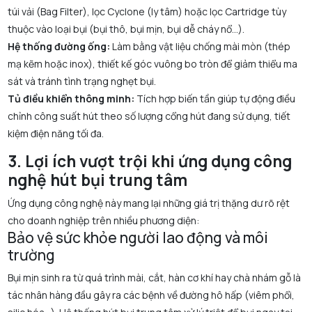
túi vải (Bag Filter), lọc Cyclone (ly tâm) hoặc lọc Cartridge tùy
thuộc vào loại bụi (bụi thô, bụi mịn, bụi dễ cháy nổ...).
Hệ thống đường ống:
Làm bằng vật liệu chống mài mòn (thép
mạ kẽm hoặc inox), thiết kế góc vuông bo tròn để giảm thiểu ma
sát và tránh tình trạng nghẹt bụi.
Tủ điều khiển thông minh:
Tích hợp biến tần giúp tự động điều
chỉnh công suất hút theo số lượng cổng hút đang sử dụng, tiết
kiệm điện năng tối đa.
3. Lợi ích vượt trội khi ứng dụng công
nghệ hút bụi trung tâm
Ứng dụng công nghệ này mang lại những giá trị thặng dư rõ rệt
cho doanh nghiệp trên nhiều phương diện:
Bảo vệ sức khỏe người lao động và môi
trường
Bụi mịn sinh ra từ quá trình mài, cắt, hàn cơ khí hay chà nhám gỗ là
tác nhân hàng đầu gây ra các bệnh về đường hô hấp (viêm phổi,