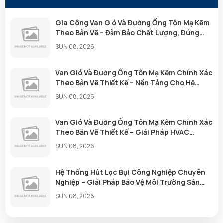
Gia Công Van Gió Và Đường Ống Tôn Mạ Kẽm
Theo Bản Vẽ – Đảm Bảo Chất Lượng, Đúng
Tiến Độ
SUN 08, 2026
Van Gió Và Đường Ống Tôn Mạ Kẽm Chính Xác
Nguyễn Như Viết Phương đã mua sản phẩm Hoa
Theo Bản Vẽ Thiết Kế – Nền Tảng Cho Hệ
08/08/2026
Thống Thông Gió Hiệu Quả
tai vàng trắng 14K
SUN 08, 2026
Trần Thị Thu Huyền đã mua sản phẩm Hoa tai
Van Gió Và Đường Ống Tôn Mạ Kẽm Chính Xác
08/08/2026
vàng trắng 14K
Theo Bản Vẽ Thiết Kế – Giải Pháp HVAC
Chuyên Nghiệp
SUN 08, 2026
Trần Viết Đức đã mua sản phẩm Hoa tai vàng
08/08/2026
trắng 14K
Hệ Thống Hút Lọc Bụi Công Nghiệp Chuyên
Nghiệp – Giải Pháp Bảo Vệ Môi Trường Sản
Kiều Duyên đã mua sản phẩm Hoa tai vàng trắng
Xuất Hiệu Quả
SUN 08, 2026
08/08/2026
14K
Gia Công Cửa Gió, Van Gió Và Đường Ống