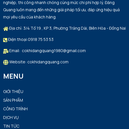
08/08/2026
nghiệp, thi công nhanh chóng cùng mức chi phí hợp lý, Đăng
trắng 14K
Quang luôn mang đến những giải pháp tối ưu, đáp ứng hiệu quả
mọi yêu cầu của khách hàng.
Thân Thị Thúy Liễu đã mua sản phẩm Hoa tai
08/08/2026
vàng trắng 14K
Địa chỉ: 3/4 Tổ 19 , KP 3, Phường Trảng Dài, Biên Hòa - Đồng Nai
Trần Thanh Ba đã mua sản phẩm Hoa tai vàng
Điện thoại:0918 75 53 53
08/08/2026
trắng 14K
Email: cokhidangquang1980@gmail.com
Đoàn Tuấn Nghĩa đã mua sản phẩm Hoa tai vàng
Website: cokhidangquang.com
08/08/2026
trắng 14K
MENU
Nguyễn Như Viết Phương đã mua sản phẩm Hoa
08/08/2026
tai vàng trắng 14K
GIỚI THIỆU
SẢN PHẨM
Trần Thị Thu Huyền đã mua sản phẩm Hoa tai
08/08/2026
CÔNG TRÌNH
vàng trắng 14K
DỊCH VỤ
Trần Viết Đức đã mua sản phẩm Hoa tai vàng
TIN TỨC
08/08/2026