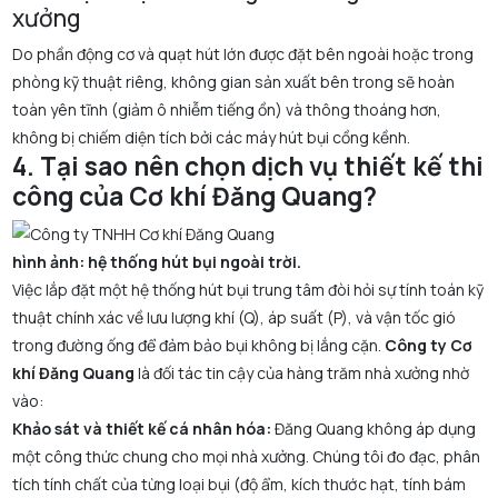
xưởng
Do phần động cơ và quạt hút lớn được đặt bên ngoài hoặc trong
phòng kỹ thuật riêng, không gian sản xuất bên trong sẽ hoàn
toàn yên tĩnh (giảm ô nhiễm tiếng ồn) và thông thoáng hơn,
không bị chiếm diện tích bởi các máy hút bụi cồng kềnh.
4. Tại sao nên chọn dịch vụ thiết kế thi
công của Cơ khí Đăng Quang?
hình ảnh: hệ thống hút bụi ngoài trời.
Việc lắp đặt một hệ thống hút bụi trung tâm đòi hỏi sự tính toán kỹ
thuật chính xác về lưu lượng khí (Q), áp suất (P), và vận tốc gió
trong đường ống để đảm bảo bụi không bị lắng cặn.
Công ty Cơ
khí Đăng Quang
là đối tác tin cậy của hàng trăm nhà xưởng nhờ
vào:
Khảo sát và thiết kế cá nhân hóa:
Đăng Quang không áp dụng
một công thức chung cho mọi nhà xưởng. Chúng tôi đo đạc, phân
tích tính chất của từng loại bụi (độ ẩm, kích thước hạt, tính bám