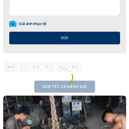
Gửi ảnh thực tế
GỬI
Tất cả
1
2
3
4
5
XEM TẤT CẢ ĐÁNH GIÁ